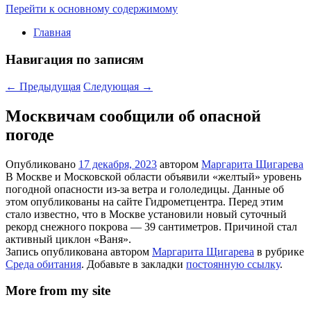
Перейти к основному содержимому
Главная
Навигация по записям
←
Предыдущая
Следующая
→
Москвичам сообщили об опасной
погоде
Опубликовано
17 декабря, 2023
автором
Маргарита Щигарева
В Москве и Московской области объявили «желтый» уровень
погодной опасности из-за ветра и гололедицы. Данные об
этом опубликованы на сайте Гидрометцентра. Перед этим
стало известно, что в Москве установили новый суточный
рекорд снежного покрова — 39 сантиметров. Причиной стал
активный циклон «Ваня».
Запись опубликована автором
Маргарита Щигарева
в рубрике
Среда обитания
. Добавьте в закладки
постоянную ссылку
.
More from my site