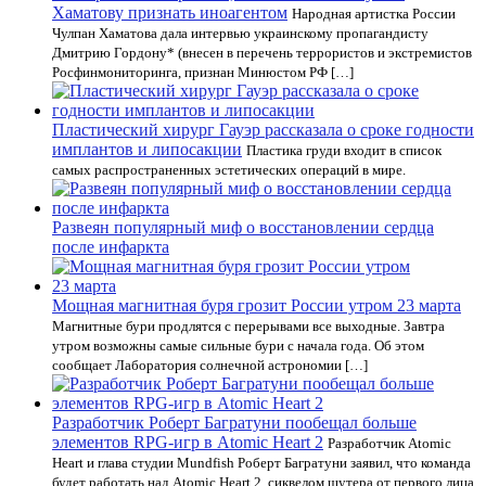
Хаматову признать иноагентом
Народная артистка России
Чулпан Хаматова дала интервью украинскому пропагандисту
Дмитрию Гордону* (внесен в перечень террористов и экстремистов
Росфинмониторинга, признан Минюстом РФ […]
Пластический хирург Гауэр рассказала о сроке годности
имплантов и липосакции
Пластика груди входит в список
самых распространенных эстетических операций в мире.
Развеян популярный миф о восстановлении сердца
после инфаркта
Мощная магнитная буря грозит России утром 23 марта
Магнитные бури продлятся с перерывами все выходные. Завтра
утром возможны самые сильные бури с начала года. Об этом
сообщает Лаборатория солнечной астрономии […]
Разработчик Роберт Багратуни пообещал больше
элементов RPG-игр в Atomic Heart 2
Разработчик Atomic
Heart и глава студии Mundfish Роберт Багратуни заявил, что команда
будет работать над Atomic Heart 2, сиквелом шутера от первого лица