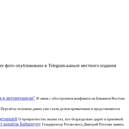
ее фото опубликовано в Telegram-канале местного издания
я в авторитаризм”
В связи с обострением конфликта на Ближнем Востоке
Перелёты человека давно уже стали делом привычным и представляются
кретаршей
О превратностях жизни тех, кто безраздельно царит в приемной.
от корабль Байконуру
Гендиректор Роскосмоса Дмитрий Рогозин заявил,