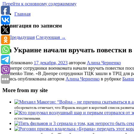
Перейти к основному содержимому
Главная
Навигация по записям
←
Предыдущая
Следующая
→
На Украине начали вручать повестки в
Опубликовано
17 декабря, 2023
автором
Алина Черненко
В Днепре сотрудники военкомата начали вручать повестки пос
Klymenko Time. «В Днепре сотрудники ТЦК зашли в ТРЦ для ра
Запись опубликована автором
Алина Черненко
в рубрике
Бывш
More from my site
обозреватель отмечает, что Израиль входит в короткий список развит
естественными.