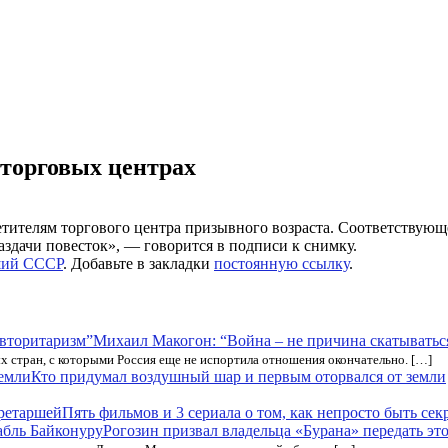
 торговых центрах
етителям торгового центра призывного возраста. Соответствующ
здачи повесток», — говорится в подписи к снимку.
ий СССР
. Добавьте в закладки
постоянную ссылку
.
Михаил Макогон: “Война – не причина скатыватьс
ых стран, с которыми Россия еще не испортила отношения окончательно. […]
Кто придумал воздушный шар и первым оторвался от земли
Пять фильмов и 3 сериала о том, как непросто быть се
Рогозин призвал владельца «Бурана» передать эт