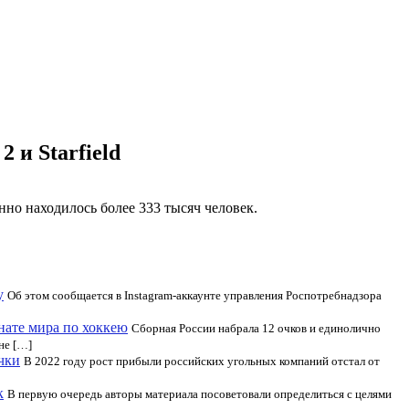
 и Starfield
нно находилось более 333 тысяч человек.
у
Об этом сообщается в Instagram-аккаунте управления Роспотребнадзора
ате мира по хоккею
Сборная России набрала 12 очков и единолично
не […]
чки
В 2022 году рост прибыли российских угольных компаний отстал от
к
В первую очередь авторы материала посоветовали определиться с целями