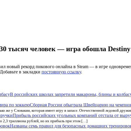
30 тысяч человек — игра обошла Destiny 2
овил новый рекорд пикового онлайна в Steam — в игре одновреме
 Добавьте в закладки
постоянную ссылку
.
В российских школах запретили макароны, блины и колбас
Сборная России обыграла Швейцарию на чемпион
ько же у Словакии, которая имеет игру в запасе. Отечественной ледовой дружи
Прибыль российских угольных компаний отстала от выру
о 2,3 триллиона рублей, но их прибыль при этом […]
Названы семь правил для безопасных домашних тренирово