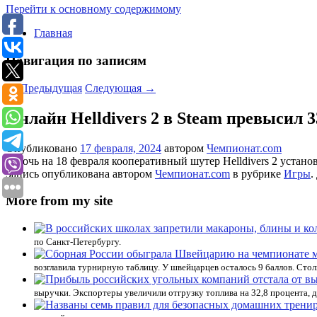
Перейти к основному содержимому
Главная
Навигация по записям
←
Предыдущая
Следующая
→
Онлайн Helldivers 2 в Steam превысил 3
Опубликовано
17 февраля, 2024
автором
Чемпионат.com
В ночь на 18 февраля кооперативный шутер Helldivers 2 устан
Запись опубликована автором
Чемпионат.com
в рубрике
Игры
.
More from my site
по Санкт-Петербургу.
возглавила турнирную таблицу. У швейцарцев осталось 9 баллов. Стол
выручки. Экспортеры увеличили отгрузку топлива на 32,8 процента, д