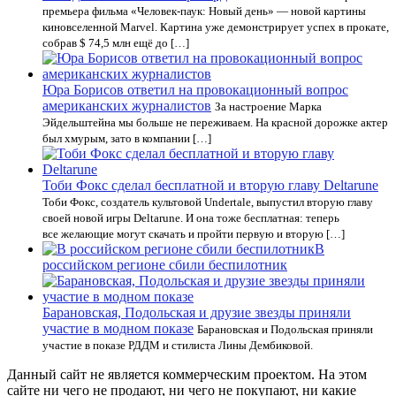
премьера фильма «Человек-паук: Новый день» — новой картины
киновселенной Marvel. Картина уже демонстрирует успех в прокате,
собрав $ 74,5 млн ещё до […]
Юра Борисов ответил на провокационный вопрос
американских журналистов
За настроение Марка
Эйдельштейна мы больше не переживаем. На красной дорожке актер
был хмурым, зато в компании […]
Тоби Фокс сделал бесплатной и вторую главу Deltarune
Тоби Фокс, создатель культовой Undertale, выпустил вторую главу
своей новой игры Deltarune. И она тоже бесплатная: теперь
все желающие могут скачать и пройти первую и вторую […]
В
российском регионе сбили беспилотник
Барановская, Подольская и друзие звезды приняли
участие в модном показе
Барановская и Подольская приняли
участие в показе РДДМ и стилиста Лины Дембиковой.
Данный сайт не является коммерческим проектом. На этом
сайте ни чего не продают, ни чего не покупают, ни какие