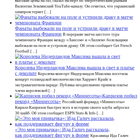
высокие цены на газ, сказал эксперт по энергетическим рынкам
Валентин Землянский YouTube-каналу. Он отметил, что украинский
химпром теряет […]
Фанаты выбежали на поле и устроили драку в матче
чемпионата Франции
В перерыве матча шестого тура
чемпионата Франции между «Лансом» и «Лиллем» болельщики
выбежали на поле и устроили драку. Об этом сообщает Get French
Football […]
Королева Нидерландов Максима вышла в свет в платье
с декольте
Королева-консорт Нидерландов Максима посетила
концерт голландской виолончелистки Харриет Крайг в
экстравагантном наряде. Публика неоднозначно приняла платье
члена королевской […]
Капризов побил
рекорд «Миннесоты»
Российский форвард «Миннесоты»
Кирилл Капризов быстрее всех в истории своего клуба забросил
30 шайб. Об этом сообщает ESPN Stats & Info […]
«Это моя привычка»: Ида Галич рассказала,
как поддерживает фигуру в форме
Красавица Ида Галич