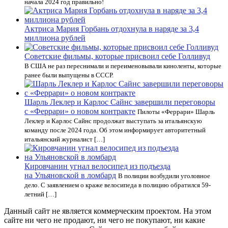
начала 2024 год правильно!
Актриса Мария Горбань отдохнула в наряде за 3,4
миллиона рублей
Советские фильмы, которые присвоил себе Голливуд
В США не раз переснимали и переименовывали киноленты, которые
ранее были выпущены в СССР.
Шарль Леклер и Карлос Сайнс завершили переговоры
с «Феррари» о новом контракте
Пилоты «Феррари» Шарль
Леклер и Карлос Сайнс продолжат выступать за итальянскую
команду после 2024 года. Об этом информирует авторитетный
итальянский журналист […]
Кировчанин угнал велосипед из подъезда
на Ульяновской в ломбард
В полиции возбудили уголовное
дело. С заявлением о краже велосипеда в полицию обратился 59-
летний […]
Данный сайт не является коммерческим проектом. На этом
сайте ни чего не продают, ни чего не покупают, ни какие